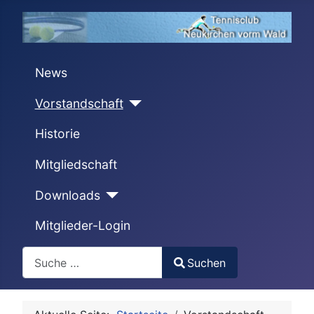
News
Vorstandschaft
Historie
Mitgliedschaft
Downloads
Mitglieder-Login
Search
Suchen
Type 2 or more characters for results.