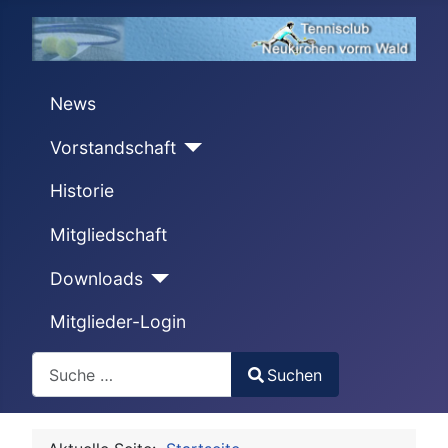
News
Vorstandschaft
Historie
Mitgliedschaft
Downloads
Mitglieder-Login
Search
Suchen
Type 2 or more characters for results.