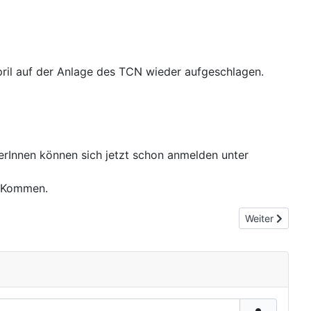
pril auf der Anlage des TCN wieder aufgeschlagen.
iederInnen können sich jetzt schon anmelden unter
r Kommen.
Nächster Beitr
Weiter