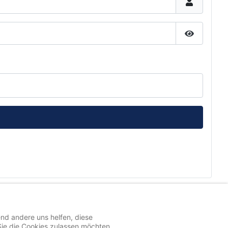
Passwort 
end andere uns helfen, diese
Sie die Cookies zulassen möchten.